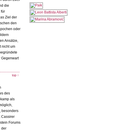
nd die
 für
as Ziel der
wischen den
 Epochen oder
ildern
en Ansätze,
t nicht um
 begründete
er Gegenwart
top ↑
n
ows des
ekamp als
möglich,
n, besonders
t Cassirer
nstein Forums
 der