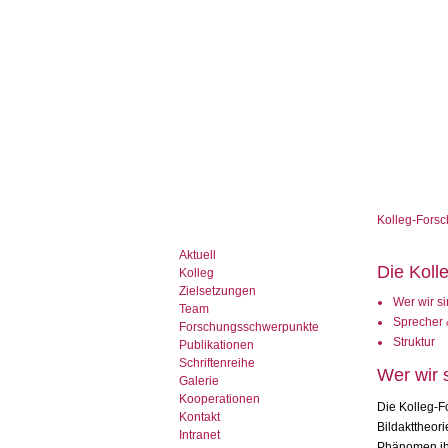
Kolleg-Forsc
Aktuell
Die Koll
Kolleg
Zielsetzungen
Wer wir s
Team
Sprecher 
Forschungsschwerpunkte
Struktur
Publikationen
Schriftenreihe
Wer wir 
Galerie
Kooperationen
Die Kolleg-F
Kontakt
Bildakttheor
Intranet
Phänomen ihr