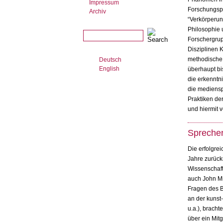
Impressum
Forschungspe
Archiv
“Verkörperung
Philosophie u
Forschergrup
Disziplinen 
methodische 
Deutsch
English
überhaupt bi
die erkenntn
die mediensp
Praktiken de
und hiermit 
Sprecher
Die erfolgre
Jahre zurück
Wissenschaft
auch John Mi
Fragen des B
an der kunst
u.a.), bracht
über ein Mit