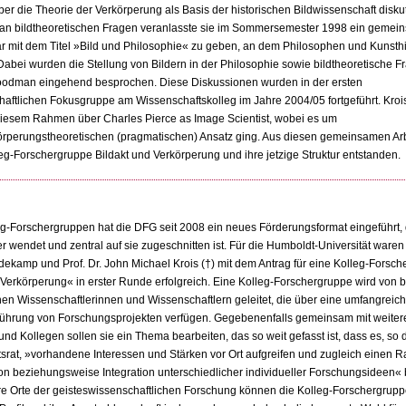
er die Theorie der Verkörperung als Basis der historischen Bildwissenschaft diskut
e an bildtheoretischen Fragen veranlasste sie im Sommersemester 1998 ein geme
 mit dem Titel »Bild und Philosophie« zu geben, an dem Philosophen und Kunsthi
Dabei wurden die Stellung von Bildern in der Philosophie sowie bildtheoretische F
oodman eingehend besprochen. Diese Diskussionen wurden in der ersten
haftlichen Fokusgruppe am Wissenschaftskolleg im Jahre 2004/05 fortgeführt. Krois
 diesem Rahmen über Charles Pierce as Image Scientist, wobei es um
örperungstheoretischen (pragmatischen) Ansatz ging. Aus diesen gemeinsamen Arbe
leg-Forschergruppe Bildakt und Verkörperung und ihre jetzige Struktur entstanden.
eg-Forschergruppen hat die DFG seit 2008 ein neues Förderungsformat eingeführt, 
r wendet und zentral auf sie zugeschnitten ist. Für die Humboldt-Universität waren 
edekamp und Prof. Dr. John Michael Krois (†) mit dem Antrag für eine Kolleg-Forsc
 Verkörperung« in erster Runde erfolgreich. Eine Kolleg-Forschergruppe wird von
n Wissenschaftlerinnen und Wissenschaftlern geleitet, die über eine umfangreic
führung von Forschungsprojekten verfügen. Gegebenenfalls gemeinsam mit weiter
nd Kollegen sollen sie ein Thema bearbeiten, das so weit gefasst ist, dass es, so 
srat, »vorhandene Interessen und Stärken vor Ort aufgreifen und zugleich einen 
ion beziehungsweise Integration unterschiedlicher individueller Forschungsideen« 
e Orte der geisteswissenschaftlichen Forschung können die Kolleg-Forschergrupp