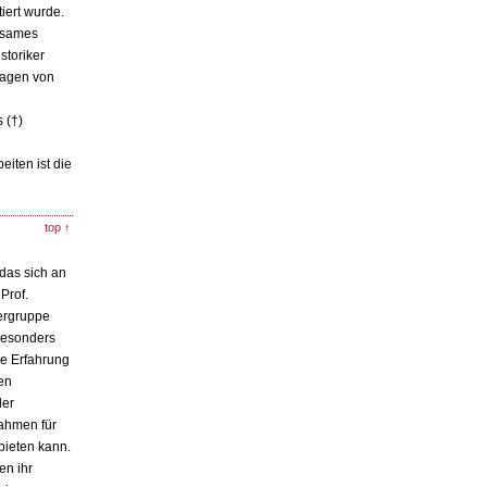
iert wurde.
insames
storiker
ragen von
 (†)
iten ist die
top ↑
das sich an
Prof.
hergruppe
 besonders
he Erfahrung
en
der
Rahmen für
bieten kann.
en ihr