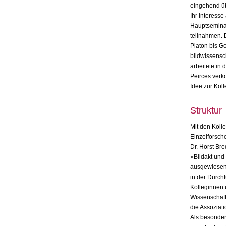
eingehend üb
Ihr Interess
Hauptseminar
teilnahmen. 
Platon bis G
bildwissensc
arbeitete in
Peirces verk
Idee zur Kol
Struktur
Mit den Koll
Einzelforsche
Dr. Horst Br
»Bildakt und
ausgewiesene
in der Durch
Kolleginnen u
Wissenschaft
die Assoziat
Als besonder