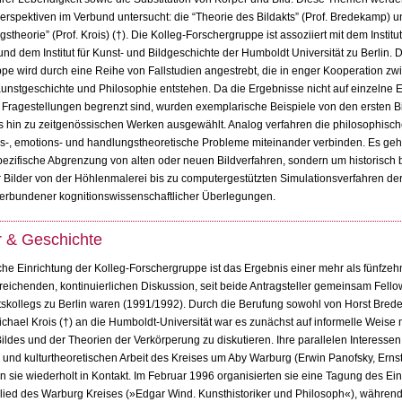
rspektiven im Verbund untersucht: die “Theorie des Bildakts” (Prof. Bredekamp) u
stheorie” (Prof. Krois) (†). Die Kolleg-Forschergruppe ist assoziiert mit dem Institut
nd dem Institut für Kunst- und Bildgeschichte der Humboldt Universität zu Berlin. D
pe wird durch eine Reihe von Fallstudien angestrebt, die in enger Kooperation z
Kunstgeschichte und Philosophie entstehen. Da die Ergebnisse nicht auf einzelne
Fragestellungen begrenzt sind, wurden exemplarische Beispiele von den ersten B
s hin zu zeitgenössischen Werken ausgewählt. Analog verfahren die philosophisch
is-, emotions- und handlungstheoretische Probleme miteinander verbinden. Es geh
ezifische Abgrenzung von alten oder neuen Bildverfahren, sondern um historisch
r Bilder von der Höhlenmalerei bis zu computergestützten Simulationsverfahren d
verbundener kognitionswissenschaftlicher Überlegungen.
 & Geschichte
iche Einrichtung der Kolleg-Forschergruppe ist das Ergebnis einer mehr als fünfzeh
reichenden, kontinuierlichen Diskussion, seit beide Antragsteller gemeinsam Fell
skollegs zu Berlin waren (1991/1992). Durch die Berufung sowohl von Horst Bred
chael Krois (†) an die Humboldt-Universität war es zunächst auf informelle Weise 
ildes und der Theorien der Verkörperung zu diskutieren. Ihre parallelen Interesse
- und kulturtheoretischen Arbeit des Kreises um Aby Warburg (Erwin Panofsky, Erns
en sie wiederholt in Kontakt. Im Februar 1996 organisierten sie eine Tagung des Ei
glied des Warburg Kreises (»Edgar Wind. Kunsthistoriker und Philosoph«), während