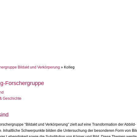
hergruppe Bildakt und Verkörperung
» Kolleg
eg-Forschergruppe
ind
& Geschichte
sind
orschergruppe “Bildakt und Verkörperung” zielt auf eine Transformation der Abbild-
ie. Inhaltliche Schwerpunkte bilden die Untersuchung der besonderen Form von Bil
er Lebendigkeit sowie die Substitution von Körper und Bild. Diese Themen werde