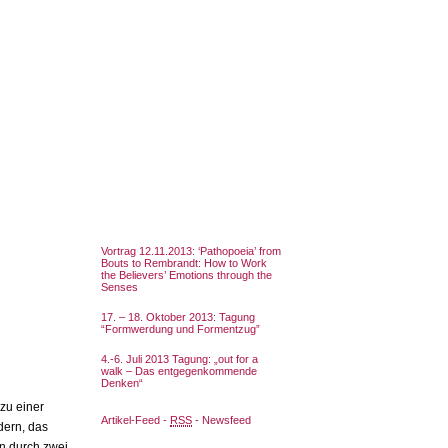
Vortrag 12.11.2013: ‘Pathopoeia’ from
Bouts to Rembrandt: How to Work
the Believers’ Emotions through the
Senses
17. – 18. Oktober 2013: Tagung
“Formwerdung und Formentzug”
4.-6. Juli 2013 Tagung: „out for a
walk – Das entgegenkommende
Denken“
 zu einer
Artikel-Feed -
RSS
- Newsfeed
dern, das
n durch zwei