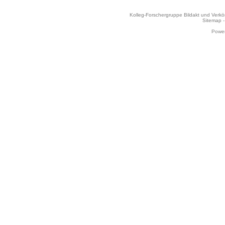
Kolleg-Forschergruppe Bildakt und Verk
Sitemap
Power