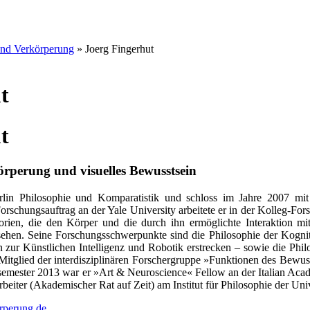
und Verkörperung
» Joerg Fingerhut
t
t
örperung und visuelles Bewusstsein
erlin Philosophie und Komparatistik und schloss im Jahre 2007 mit
chungsauftrag an der Yale University arbeitete er in der Kolleg-Forsc
rien, die den Körper und die durch ihn ermöglichte Interaktion mit
hen. Seine Forschungsschwerpunkte sind die Philosophie der Kogniti
 zur Künstlichen Intelligenz und Robotik erstrecken – sowie die Phil
itglied der interdisziplinären Forschergruppe »Funktionen des Bewu
semester 2013 war er »Art & Neuroscience« Fellow an der Italian Aca
rbeiter (Akademischer Rat auf Zeit) am Institut für Philosophie der Unive
rperung.de