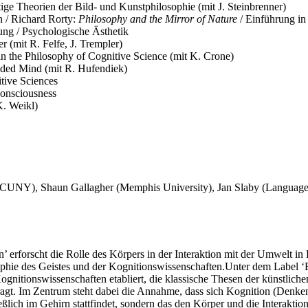
ge Theorien der Bild- und Kunstphilosophie (mit J. Steinbrenner)
 / Richard Rorty:
Philosophy and the Mirror of Nature
/ Einführung in 
ng / Psychologische Ästhetik
 (mit R. Felfe, J. Trempler)
in the Philosophy of Cognitive Science (mit K. Crone)
ded Mind (mit R. Hufendiek)
tive Sciences
onsciousness
. Weikl)
CUNY), Shaun Gallagher (Memphis University), Jan Slaby (Languages 
’ erforscht die Rolle des Körpers in der Interaktion mit der Umwelt
ophie des Geistes und der Kognitionswissenschaften.Unter dem Label ‘E
ognitionswissenschaften etabliert, die klassische Thesen der künstlich
ragt. Im Zentrum steht dabei die Annahme, dass sich Kognition (Denk
ießlich im Gehirn stattfindet, sondern das den Körper und die Interakti