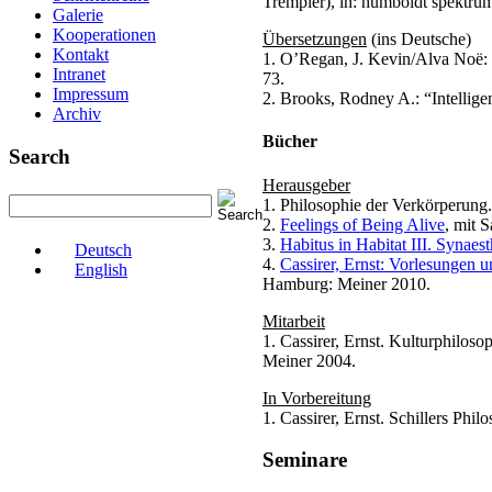
Trempler), in: humboldt spektrum
Galerie
Kooperationen
Übersetzungen
(ins Deutsche)
Kontakt
1. O’Regan, J. Kevin/Alva Noë: 
Intranet
73.
Impressum
2. Brooks, Rodney A.: “Intellige
Archiv
Bücher
Search
Herausgeber
1. Philosophie der Verkörperung
2.
Feelings of Being Alive
, mit 
3.
Habitus in Habitat III. Synaes
Deutsch
4.
Cassirer, Ernst: Vorlesungen 
English
Hamburg: Meiner 2010.
Mitarbeit
1. Cassirer, Ernst. Kulturphilo
Meiner 2004.
In Vorbereitung
1. Cassirer, Ernst. Schillers Ph
Seminare