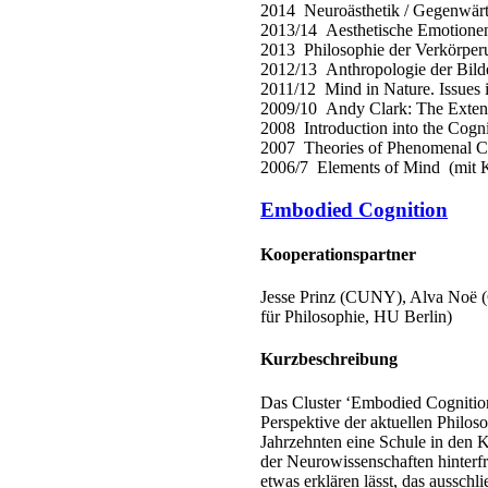
2014 Neuroästhetik / Gegenwärti
2013/14 Aesthetische Emotionen
2013 Philosophie der Verkörperu
2012/13 Anthropologie der Bilder
2011/12 Mind in Nature. Issues 
2009/10 Andy Clark: The Exten
2008 Introduction into the Cogni
2007 Theories of Phenomenal C
2006/7 Elements of Mind (mit K
Embodied Cognition
Kooperationspartner
Jesse Prinz (CUNY), Alva Noë (
für Philosophie, HU Berlin)
Kurzbeschreibung
Das Cluster ‘Embodied Cognition
Perspektive der aktuellen Philos
Jahrzehnten eine Schule in den K
der Neurowissenschaften hinterf
etwas erklären lässt, das ausschl