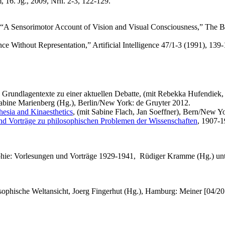
, 16. Jg., 2009, Nrn. 2-3, 122-129.
“A Sensorimotor Account of Vision and Visual Consciousness,” The Be
nce Without Representation,” Artificial Intelligence 47/1-3 (1991), 139
. Grundlagentexte zu einer aktuellen Debatte, (mit Rebekka Hufendiek,
Sabine Marienberg (Hg.), Berlin/New York: de Gruyter 2012.
thesia and Kinaesthetics
, (mit Sabine Flach, Jan Soeffner), Bern/New Y
und Vorträge zu philosophischen Problemen der Wissenschaften
, 1907-1
sophie: Vorlesungen und Vorträge 1929-1941, Rüdiger Kramme (Hg.) unt
ilosophische Weltansicht, Joerg Fingerhut (Hg.), Hamburg: Meiner [04/20