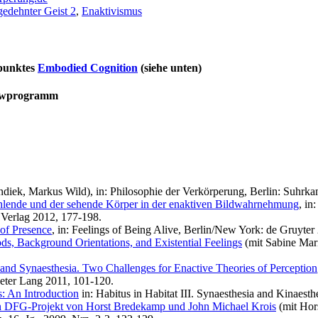
edehnter Geist 2
,
Enaktivismus
punktes
Embodied Cognition
(siehe unten)
lowprogramm
ndiek, Markus Wild), in: Philosophie der Verkörperung, Berlin: Suhrk
ühlende und der sehende Körper in der enaktiven Bildwahrnehmung
, in
 Verlag 2012, 177-198.
of Presence
, in: Feelings of Being Alive, Berlin/New York: de Gruyter
ds, Background Orientations, and Existential Feelings
(mit Sabine Mari
, and Synaesthesia. Two Challenges for Enactive Theories of Perception
eter Lang 2011, 101-120.
s: An Introduction
in: Habitus in Habitat III. Synaesthesia and Kinaest
in DFG-Projekt von Horst Bredekamp und John Michael Krois
(mit Hor