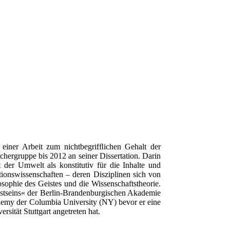
 einer Arbeit zum nichtbegrifﬂichen Gehalt der
hergruppe bis 2012 an seiner Dissertation. Darin
 der Umwelt als konstitutiv für die Inhalte und
onswissenschaften – deren Disziplinen sich von
osophie des Geistes und die Wissenschaftstheorie.
sstseins« der Berlin-Brandenburgischen Akademie
demy der Columbia University (NY) bevor er eine
rsität Stuttgart angetreten hat.