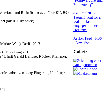
“Formwerdung und
Formentzug”
havioral and Brain Sciences 24/5 (2001), 939-
4.-6. Juli 2013
Tagung: „out for a
-159 (mit R. Hufendiek).
walk – Das
entgegenkommende
Denken“
Artikel-Feed -
RSS
- Newsfeed
 Markus Wild), Berlin 2013.
Galerie
ork: Peter Lang 2011.
945, (mit Gerald Hartung, Rüdiger Kramme),
er Mitarbeit von Joerg Fingerhut, Hamburg:
14].