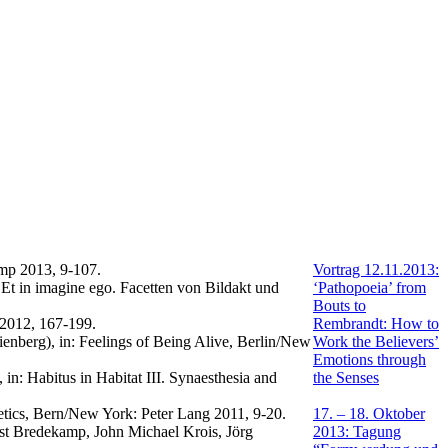
amp 2013, 9-107.
Vortrag 12.11.2013:
: Et in imagine ego. Facetten von Bildakt und
‘Pathopoeia’ from
Bouts to
 2012, 167-199.
Rembrandt: How to
enberg), in: Feelings of Being Alive, Berlin/New
Work the Believers’
Emotions through
, in: Habitus in Habitat III. Synaesthesia and
the Senses
hetics, Bern/New York: Peter Lang 2011, 9-20.
17. – 18. Oktober
st Bredekamp, John Michael Krois, Jörg
2013: Tagung