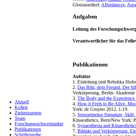
Glossarartikel:
Affordances
,
Ausg
Aufgaben
Leitung des Forschungschwer
Verantwortlicher für das Fel
Publikationen
Aufsätze
1. Einleitung (mit Rebekka Hufe
2.
Das Bild, dein Freund. Der f
Verkörperung, Berlin: Akademie
3.
The Body and the Experience 
Aktuell
4.
How it Feels to Be Alive. Moo
Kolleg
York: de Gruyter 2012, 1-19.
Zielsetzungen
5.
Sensorimotor Signature, Skill
Team
Kinaesthetics, Bern/New York: P
Forschungsschwerpunkte
6.
Synaesthesia and Kinaesthetic
Publikationen
7.
Bildakt und Verkörperung. E
Schriftenreihe