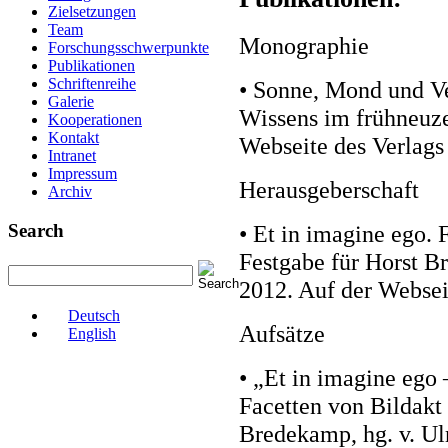
Zielsetzungen
Team
Monographie
Forschungsschwerpunkte
Publikationen
Schriftenreihe
• Sonne, Mond und Ve
Galerie
Wissens im frühneuze
Kooperationen
Kontakt
Webseite des Verlags
Intranet
Impressum
Herausgeberschaft
Archiv
Search
• Et in imagine ego.
Festgabe für Horst B
2012. Auf der Websei
Deutsch
Aufsätze
English
• „Et in imagine ego 
Facetten von Bildakt
Bredekamp, hg. v. Ul