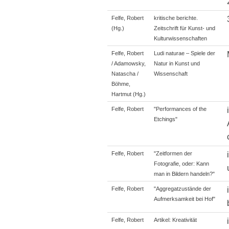
Felfe, Robert
kritische berichte.
(Hg.)
Zeitschrift für Kunst- und
Kulturwissenschaften
Felfe, Robert
Ludi naturae – Spiele der
/ Adamowsky,
Natur in Kunst und
Natascha /
Wissenschaft
Böhme,
Hartmut (Hg.)
Felfe, Robert
"Performances of the
Etchings"
Felfe, Robert
"Zeitformen der
Fotografie, oder: Kann
man in Bildern handeln?"
Felfe, Robert
"Aggregatzustände der
Aufmerksamkeit bei Hof"
Felfe, Robert
Artikel: Kreativität