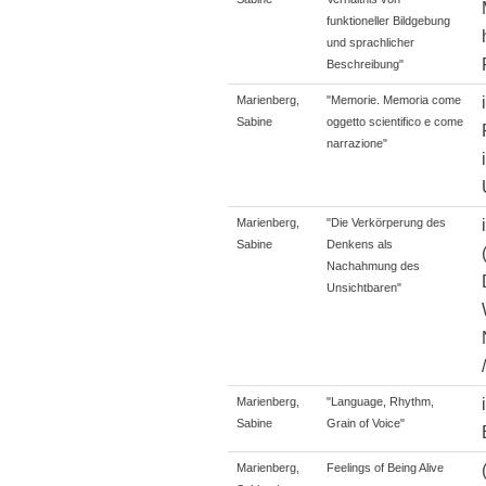
funktioneller Bildgebung
und sprachlicher
Beschreibung"
Marienberg,
"Memorie. Memoria come
Sabine
oggetto scientifico e come
narrazione"
Marienberg,
"Die Verkörperung des
Sabine
Denkens als
Nachahmung des
Unsichtbaren"
Marienberg,
"Language, Rhythm,
Sabine
Grain of Voice"
Marienberg,
Feelings of Being Alive