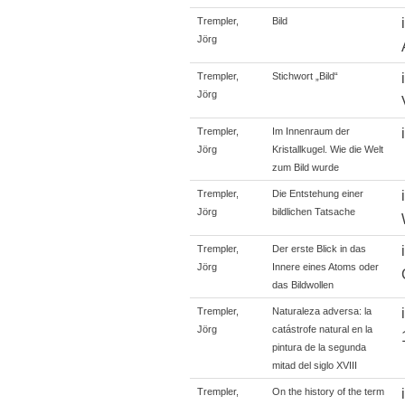
Trempler,
Bild
Jörg
Trempler,
Stichwort „Bild“
Jörg
Trempler,
Im Innenraum der
Jörg
Kristallkugel. Wie die Welt
zum Bild wurde
Trempler,
Die Entstehung einer
Jörg
bildlichen Tatsache
Trempler,
Der erste Blick in das
Jörg
Innere eines Atoms oder
das Bildwollen
Trempler,
Naturaleza adversa: la
Jörg
catástrofe natural en la
pintura de la segunda
mitad del siglo XVIII
Trempler,
On the history of the term