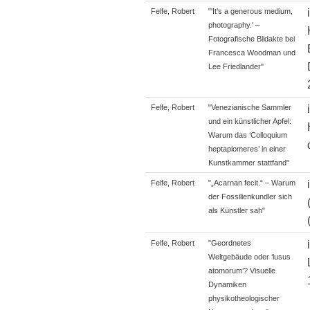
Felfe, Robert
"'It’s a generous medium,
photography.' –
Fotografische Bildakte bei
Francesca Woodman und
Lee Friedlander"
Felfe, Robert
"Venezianische Sammler
und ein künstlicher Apfel:
Warum das ‘Colloquium
heptaplomeres’ in einer
Kunstkammer stattfand"
Felfe, Robert
"„Acarnan fecit.“ – Warum
der Fossilienkundler sich
als Künstler sah"
Felfe, Robert
"Geordnetes
Weltgebäude oder ‘lusus
atomorum’? Visuelle
Dynamiken
physikotheologischer