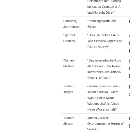
Selbstmord der Lucretia
bei Lucas Cranach d. Ä.
und Albrecht Dürer.“
Schröder,
Handlungskräfte des
Jan Konrad
Bildes
Stjernfelt,
“How Do Pictures Act?
Frederik
Two Semiotic Aspects of
Picture Activity”
Thimann,
“Das unterirdische Rom
Michael
als Bildraum. Zur Roma
sotterranea des Antonio
Bosio (1632/34)”
Trabant,
coltura – mondo civile –
Jürgen
scienza nuova. Oder:
Was für eine Kultur-
Wissenschaft ist Vicos
Neue Wissenschaft?
Trabant,
Millena variatio:
Jürgen
Overcoming the Horror of
Variation.