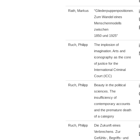
Rath, Markus
“Gliederpuppenpositionen.
Zum Wandel eines
Menschenmodells
zwischen
1850 und 1925”
Ruch, Philipp
The implosion of
imagination. Arts and
iconography as the core
of justice for the
International Criminal
Court (ICC)
Ruch, Philipp
Beauty in the political
sciences. The
insufficiency of
contemporary accounts
and the premature death
of a category
Ruch, Philipp
Die Zukunft eines
Verbrechens. Zur
Gefühls-, Begriffs- und