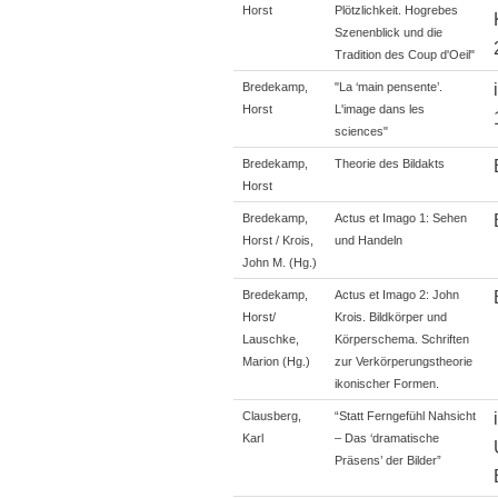
Horst
Plötzlichkeit. Hogrebes
Szenenblick und die
Tradition des Coup d'Oeil"
Bredekamp,
"La ‘main pensente’.
Horst
L'image dans les
sciences"
Bredekamp,
Theorie des Bildakts
Horst
Bredekamp,
Actus et Imago 1: Sehen
Horst / Krois,
und Handeln
John M. (Hg.)
Bredekamp,
Actus et Imago 2: John
Horst/
Krois. Bildkörper und
Lauschke,
Körperschema. Schriften
Marion (Hg.)
zur Verkörperungstheorie
ikonischer Formen.
Clausberg,
“Statt Ferngefühl Nahsicht
Karl
– Das ‘dramatische
Präsens’ der Bilder”