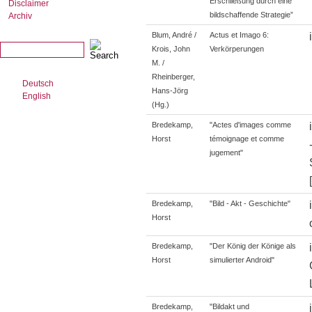
Erschließung durch eine
Disclaimer
bildschaffende Strategie”
Archiv
Blum, André /
Actus et Imago 6:
Krois, John
Verkörperungen
M. /
Rheinberger,
Deutsch
Hans-Jörg
English
(Hg.)
Bredekamp,
"Actes d'images comme
Horst
témoignage et comme
jugement"
Bredekamp,
"Bild - Akt - Geschichte"
Horst
Bredekamp,
"Der König der Könige als
Horst
simulierter Android"
Bredekamp,
"Bildakt und