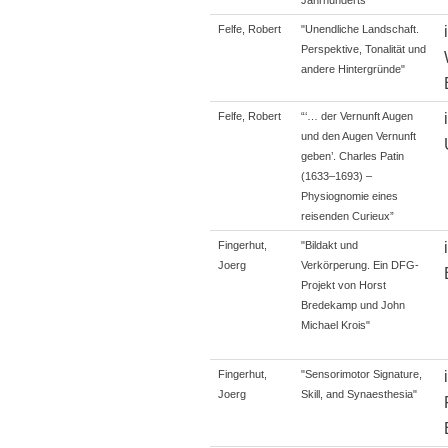
Felfe, Robert
"Unendliche Landschaft.
Perspektive, Tonalität und
andere Hintergründe"
Felfe, Robert
“‘… der Vernunft Augen
und den Augen Vernunft
geben’. Charles Patin
(1633–1693) –
Physiognomie eines
reisenden Curieux”
Fingerhut,
"Bildakt und
Joerg
Verkörperung. Ein DFG-
Projekt von Horst
Bredekamp und John
Michael Krois"
Fingerhut,
"Sensorimotor Signature,
Joerg
Skill, and Synaesthesia"