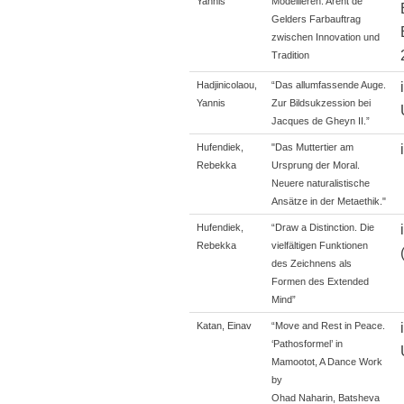
Yannis
Modellieren. Arent de
Gelders Farbauftrag
zwischen Innovation und
Tradition
Hadjinicolaou,
“Das allumfassende Auge.
Yannis
Zur Bildsukzession bei
Jacques de Gheyn II.”
Hufendiek,
"Das Muttertier am
Rebekka
Ursprung der Moral.
Neuere naturalistische
Ansätze in der Metaethik."
Hufendiek,
“Draw a Distinction. Die
Rebekka
vielfältigen Funktionen
des Zeichnens als
Formen des Extended
Mind”
Katan, Einav
“Move and Rest in Peace.
‘Pathosformel’ in
Mamootot, A Dance Work
by
Ohad Naharin, Batsheva