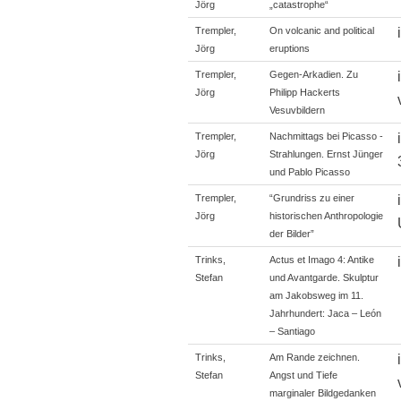
Jörg
„catastrophe“
Trempler,
On volcanic and political
Jörg
eruptions
Trempler,
Gegen-Arkadien. Zu
Jörg
Philipp Hackerts
Vesuvbildern
Trempler,
Nachmittags bei Picasso -
Jörg
Strahlungen. Ernst Jünger
und Pablo Picasso
Trempler,
“Grundriss zu einer
Jörg
historischen Anthropologie
der Bilder”
Trinks,
Actus et Imago 4: Antike
Stefan
und Avantgarde. Skulptur
am Jakobsweg im 11.
Jahrhundert: Jaca – León
– Santiago
Trinks,
Am Rande zeichnen.
Stefan
Angst und Tiefe
marginaler Bildgedanken