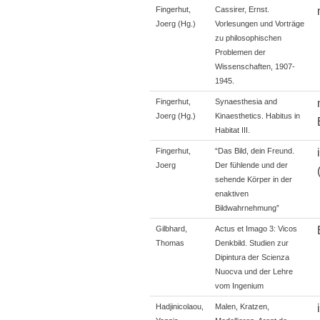
Fingerhut,
Cassirer, Ernst.
Joerg (Hg.)
Vorlesungen und Vorträge
zu philosophischen
Problemen der
Wissenschaften, 1907-
1945.
Fingerhut,
Synaesthesia and
Joerg (Hg.)
Kinaesthetics. Habitus in
Habitat III.
Fingerhut,
“Das Bild, dein Freund.
Joerg
Der fühlende und der
sehende Körper in der
enaktiven
Bildwahrnehmung”
Gilbhard,
Actus et Imago 3: Vicos
Thomas
Denkbild. Studien zur
Dipintura der Scienza
Nuocva und der Lehre
vom Ingenium
Hadjinicolaou,
Malen, Kratzen,