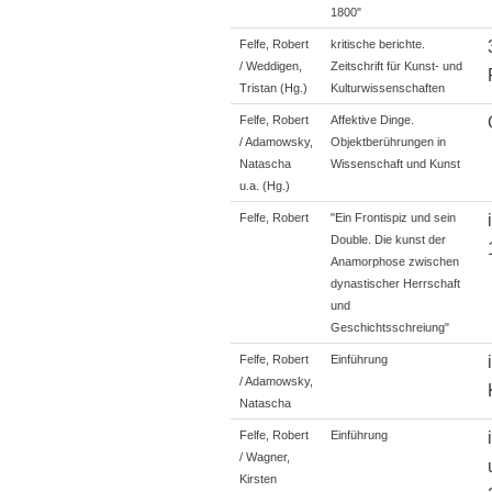
1800"
Felfe, Robert
kritische berichte.
/ Weddigen,
Zeitschrift für Kunst- und
Tristan (Hg.)
Kulturwissenschaften
Felfe, Robert
Affektive Dinge.
/ Adamowsky,
Objektberührungen in
Natascha
Wissenschaft und Kunst
u.a. (Hg.)
Felfe, Robert
"Ein Frontispiz und sein
Double. Die kunst der
Anamorphose zwischen
dynastischer Herrschaft
und
Geschichtsschreiung"
Felfe, Robert
Einführung
/ Adamowsky,
Natascha
Felfe, Robert
Einführung
/ Wagner,
Kirsten