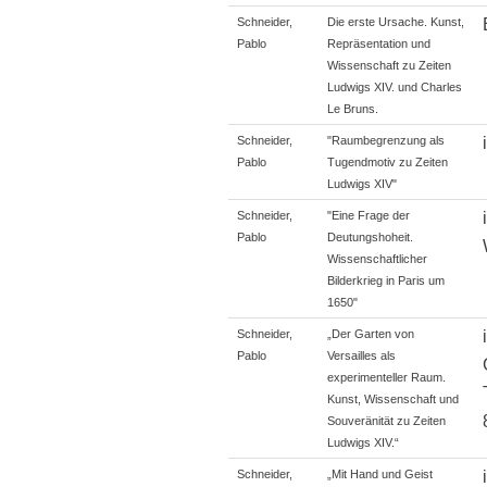
Schneider,
Die erste Ursache. Kunst,
Pablo
Repräsentation und
Wissenschaft zu Zeiten
Ludwigs XIV. und Charles
Le Bruns.
Schneider,
"Raumbegrenzung als
Pablo
Tugendmotiv zu Zeiten
Ludwigs XIV"
Schneider,
"Eine Frage der
Pablo
Deutungshoheit.
Wissenschaftlicher
Bilderkrieg in Paris um
1650"
Schneider,
„Der Garten von
Pablo
Versailles als
experimenteller Raum.
Kunst, Wissenschaft und
Souveränität zu Zeiten
Ludwigs XIV.“
Schneider,
„Mit Hand und Geist