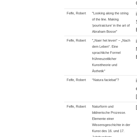
Felfe, Robert
"Looking along the string
of the line. Making
‘pourtraicture’ in the art of
Abraham Bosse"
Felfe, Robert
"„Naer het leven“ – „Nach
dem Leben“. Eine
sprachliche Formel
frühneuzeitlicher
Kunsttheorie und
Ästhetik"
Felfe, Robert
“Natura faciebat”?
Felfe, Robert
Naturform und
bildnerische Prozesse.
Elemente einer
Wissensgeschichte in der
Kunst des 16. und 17.
Jahrhunderts