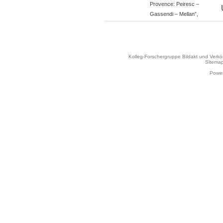
Provence: Peiresc –
Gassendi – Mellan”,
Kolleg-Forschergruppe Bildakt und Verk
Sitema
Power