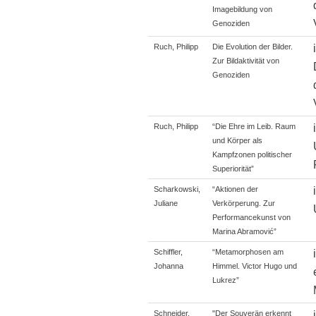
Imagebildung von
Genoziden
Ruch, Philipp
Die Evolution der Bilder.
Zur Bildaktivität von
Genoziden
Ruch, Philipp
“Die Ehre im Leib. Raum
und Körper als
Kampfzonen politischer
Superiorität”
Scharkowski,
“Aktionen der
Juliane
Verkörperung. Zur
Performancekunst von
Marina Abramović”
Schiffler,
“Metamorphosen am
Johanna
Himmel. Victor Hugo und
Lukrez”
Schneider,
"Der Souverän erkennt