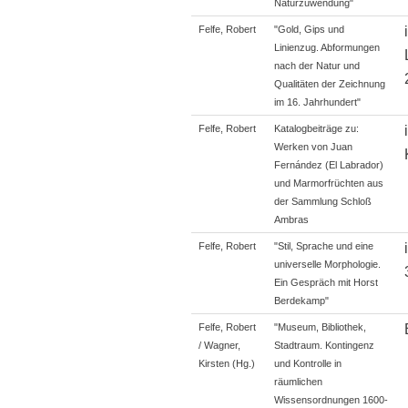
Naturzuwendung"
Felfe, Robert
"Gold, Gips und
Linienzug. Abformungen
nach der Natur und
Qualitäten der Zeichnung
im 16. Jahrhundert"
Felfe, Robert
Katalogbeiträge zu:
Werken von Juan
Fernández (El Labrador)
und Marmorfrüchten aus
der Sammlung Schloß
Ambras
Felfe, Robert
"Stil, Sprache und eine
universelle Morphologie.
Ein Gespräch mit Horst
Berdekamp"
Felfe, Robert
"Museum, Bibliothek,
/ Wagner,
Stadtraum. Kontingenz
Kirsten (Hg.)
und Kontrolle in
räumlichen
Wissensordnungen 1600-