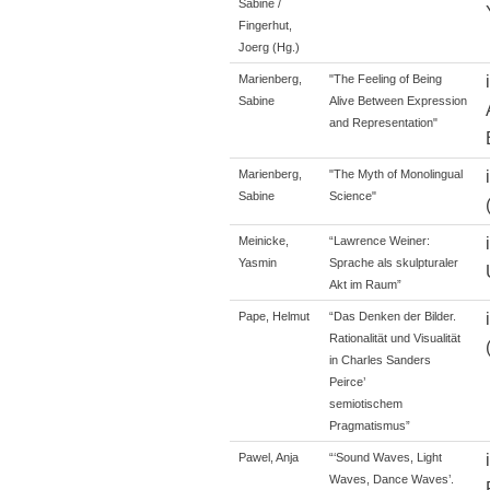
Sabine /
Fingerhut,
Joerg (Hg.)
Marienberg,
"The Feeling of Being
Sabine
Alive Between Expression
and Representation"
Marienberg,
"The Myth of Monolingual
Sabine
Science"
Meinicke,
“Lawrence Weiner:
Yasmin
Sprache als skulpturaler
Akt im Raum”
Pape, Helmut
“Das Denken der Bilder.
Rationalität und Visualität
in Charles Sanders
Peirce’
semiotischem
Pragmatismus”
Pawel, Anja
“‘Sound Waves, Light
Waves, Dance Waves’.