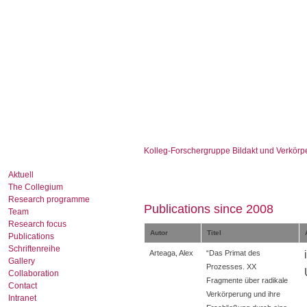
Kolleg-Forschergruppe Bildakt und Verkörp
Aktuell
The Collegium
Research programme
Publications since 2008
Team
Research focus
Autor
Titel
Publications
Schriftenreihe
Arteaga, Alex
“Das Primat des
Gallery
Prozesses. XX
Collaboration
Fragmente über radikale
Contact
Verkörperung und ihre
Intranet