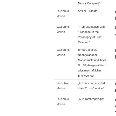
Dance Company”
Lauschke,
Artikel „Bildakt“
Marion
Lauschke,
“‘Representation’ and
Marion
‘Presence’ in the
Philosophy of Ernst
Cassirer”
Lauschke,
Ernst Cassirer,
Marion
Nachgelassene
Manuskripte und Texte,
Bd. 18, Ausgewählter
wissenschaftlicher
Briefwechsel
Lauschke,
„Les fonctions de l’art
Marion
chez Ernst Cassirer“
Lauschke,
„Kulturanthropologie“
Marion