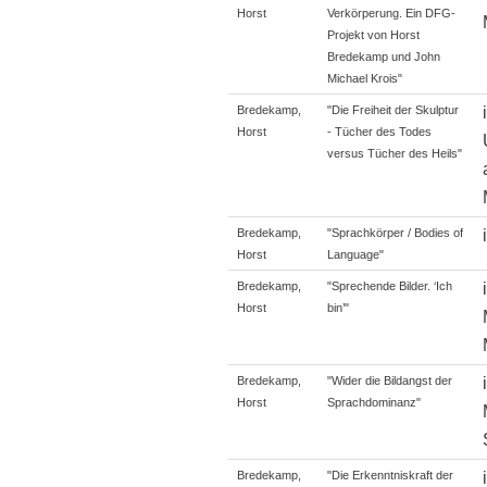
Horst
Verkörperung. Ein DFG-
Projekt von Horst
Bredekamp und John
Michael Krois"
Bredekamp,
"Die Freiheit der Skulptur
Horst
- Tücher des Todes
versus Tücher des Heils"
Bredekamp,
"Sprachkörper / Bodies of
Horst
Language"
Bredekamp,
"Sprechende Bilder. ‘Ich
Horst
bin’"
Bredekamp,
"Wider die Bildangst der
Horst
Sprachdominanz"
Bredekamp,
"Die Erkenntniskraft der