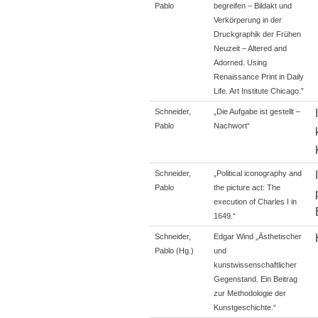
Pablo
begreifen – Bildakt und
Verkörperung in der
Druckgraphik der Frühen
Neuzeit – Altered and
Adorned. Using
Renaissance Print in Daily
Life. Art Institute Chicago.”
Schneider,
„Die Aufgabe ist gestellt –
Pablo
Nachwort“
Schneider,
„Political iconography and
Pablo
the picture act: The
execution of Charles I in
1649.“
Schneider,
Edgar Wind „Ästhetischer
Pablo (Hg.)
und
kunstwissenschaftlicher
Gegenstand. Ein Beitrag
zur Methodologie der
Kunstgeschichte.“