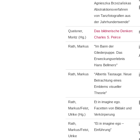
Agnieszka Brzeżańskas
Abstraktionsverfahren
von Tanzfotografien aus
der Jahrhundertwende”
Queisner,
Das bildnerische Denken:
Moritz (Hg.)
Charles S. Peirce
Rath, Markus
"Im Bann der
Gliederpuppe. Das
Erweckungserlebnis
Hans Bellmers"
Rath, Markus
"Albertis Tastauge. Neue
Betrachtung eines
Emblems visueller
Theorie"
Rath,
Et in imagine ego.
Markus/Feist,
Facetten von Bildakt und
Ulrike (Hg.)
Verkörperung
Rath,
“Et in imagine ego –
Markus/Feist,
Einführung”
Ulrike