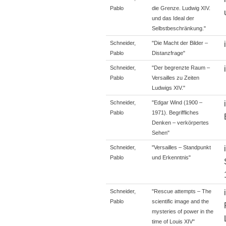
Pablo
die Grenze. Ludwig XIV.
und das Ideal der
Selbstbeschränkung."
Schneider,
"Die Macht der Bilder –
Pablo
Distanzfrage"
Schneider,
"Der begrenzte Raum –
Pablo
Versailles zu Zeiten
Ludwigs XIV."
Schneider,
"Edgar Wind (1900 –
Pablo
1971). Begriffliches
Denken – verkörpertes
Sehen"
Schneider,
"Versailles – Standpunkt
Pablo
und Erkenntnis"
Schneider,
"Rescue attempts – The
Pablo
scientific image and the
mysteries of power in the
time of Louis XIV"