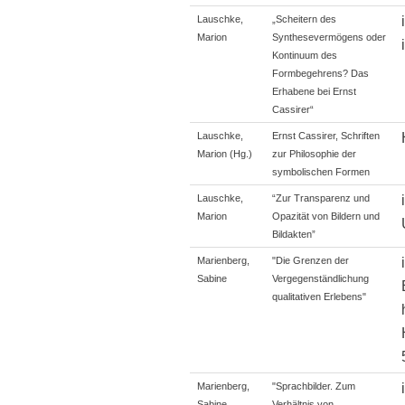
Lauschke,
„Scheitern des
Marion
Synthesevermögens oder
Kontinuum des
Formbegehrens? Das
Erhabene bei Ernst
Cassirer“
Lauschke,
Ernst Cassirer, Schriften
Marion (Hg.)
zur Philosophie der
symbolischen Formen
Lauschke,
“Zur Transparenz und
Marion
Opazität von Bildern und
Bildakten”
Marienberg,
"Die Grenzen der
Sabine
Vergegenständlichung
qualitativen Erlebens"
Marienberg,
"Sprachbilder. Zum
Sabine
Verhältnis von