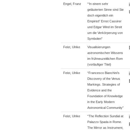
Engel, Franz
“‘In einem sehr
geläuterten Sinne sind Sie
doch eigentlich ein
Empirist!’ Ernst Cassirer
und Edgar Wind im Streit
um die Verkörperung von
Symbolen"
Feist, Ulrike
Visualisierungen
astronomischen Wissens
im frühneuzeitlichen Rom
(vorläufiger Titel)
Feist, Ulrike
“Francesco Bianchini’s
Discovery of the Venus
Markings. Strategies of
Evidence and the
Foundation of Knowledge
in the Early Modern
Astronomical Community”
Feist, Ulrike
“The Reflection Sundial at
Palazzo Spada in Rome.
The Mirror as Instrument,