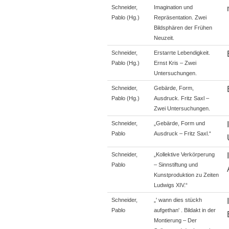
Schneider,
Imagination und
Pablo (Hg.)
Repräsentation. Zwei
Bildsphären der Frühen
Neuzeit.
Schneider,
Erstarrte Lebendigkeit.
Pablo (Hg.)
Ernst Kris – Zwei
Untersuchungen.
Schneider,
Gebärde, Form,
Pablo (Hg.)
Ausdruck. Fritz Saxl –
Zwei Untersuchungen.
Schneider,
„Gebärde, Form und
Pablo
Ausdruck – Fritz Saxl.“
Schneider,
„Kollektive Verkörperung
Pablo
– Sinnstiftung und
Kunstproduktion zu Zeiten
Ludwigs XIV.“
Schneider,
„' wann dies stückh
Pablo
aufgethan' . Bildakt in der
Montierung – Der