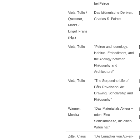
bei Peirce
Viola, Tullio /
Das bildnerische Denken:
Queisner,
Charles S. Peirce
Moritz /
Engel, Franz
(Hg.)
Viola, Tullio
"Peirce and Iconology:
Habitus, Embodiment, and
the Analogy between
Philosophy and
Architecture"
Viola, Tullio
“The Serpentine Life of
Félix Ravaisson. Art,
Drawing, Scholarship and
Philosophy”
Wagner,
“Das Material als Akteur –
Monika
oder: ‘Eine
Schleimmasse, die einen
Willen hat’”
Zittel, Claus
“Die Lunatiker von Aix-en-