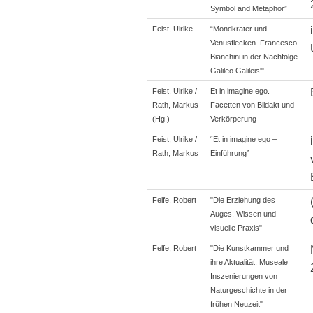
Symbol and Metaphor”
Feist, Ulrike
“Mondkrater und
Venusflecken. Francesco
Bianchini in der Nachfolge
Galileo Galileis'"
Feist, Ulrike /
Et in imagine ego.
Rath, Markus
Facetten von Bildakt und
(Hg.)
Verkörperung
Feist, Ulrike /
“Et in imagine ego –
Rath, Markus
Einführung”
Felfe, Robert
"Die Erziehung des
Auges. Wissen und
visuelle Praxis"
Felfe, Robert
"Die Kunstkammer und
ihre Aktualität. Museale
Inszenierungen von
Naturgeschichte in der
frühen Neuzeit"