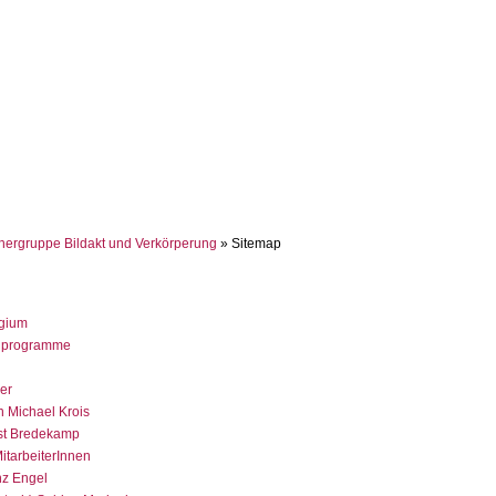
hergruppe Bildakt und Verkörperung
» Sitemap
egium
 programme
er
n Michael Krois
st Bredekamp
itarbeiterInnen
nz Engel