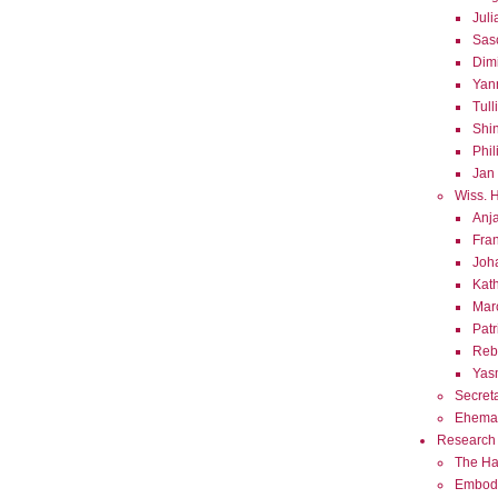
Jul
Sas
Dimi
Yan
Tull
Shi
Phi
Jan
Wiss. H
Anj
Fra
Joha
Kat
Mar
Patr
Reb
Yas
Secreta
Ehema
Research 
The Hap
Embodi