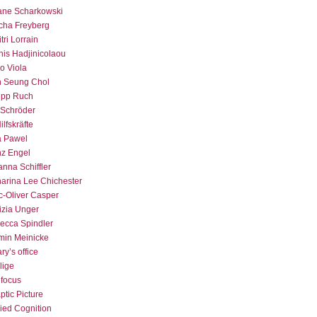
iane Scharkowski
cha Freyberg
tri Lorrain
nis Hadjinicolaou
io Viola
n Seung Chol
lipp Ruch
 Schröder
ilfskräfte
a Pawel
nz Engel
nna Schiffler
harina Lee Chichester
c-Oliver Casper
izia Unger
ecca Spindler
min Meinicke
ry’s office
lige
focus
tic Picture
ed Cognition