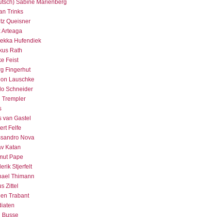
utsch) Sabine Marienberg
an Trinks
tz Queisner
 Arteaga
ekka Hufendiek
kus Rath
ke Feist
g Fingerhut
ion Lauschke
lo Schneider
g Trempler
s
s van Gastel
rt Felfe
ssandro Nova
av Katan
mut Pape
erik Stjerfelt
hael Thimann
s Zittel
gen Trabant
diaten
g Busse