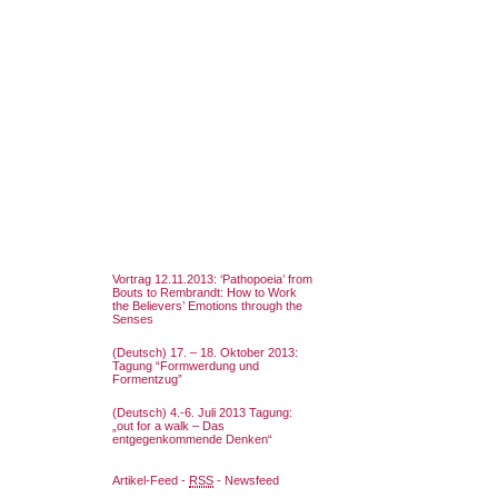
Vortrag 12.11.2013: ‘Pathopoeia’ from
Bouts to Rembrandt: How to Work
the Believers’ Emotions through the
Senses
(Deutsch) 17. – 18. Oktober 2013:
Tagung “Formwerdung und
Formentzug”
(Deutsch) 4.-6. Juli 2013 Tagung:
„out for a walk – Das
entgegenkommende Denken“
Artikel-Feed -
RSS
- Newsfeed