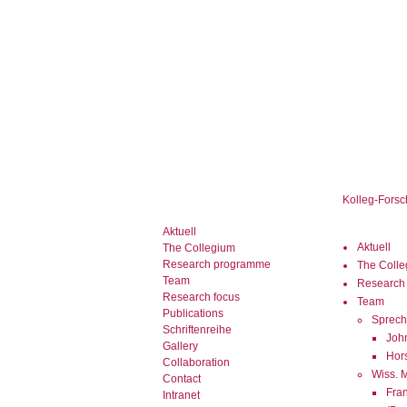
Kolleg-Forsc
Aktuell
Aktuell
The Collegium
Research programme
The Coll
Team
Research
Research focus
Team
Publications
Sprech
Schriftenreihe
Joh
Gallery
Hor
Collaboration
Wiss. M
Contact
Fra
Intranet