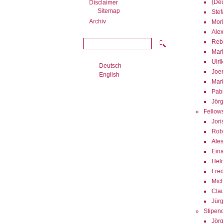
(De
Disclaimer
Sitemap
Stef
Archiv
Mori
Alex
Reb
Mar
Ulri
Deutsch
Joer
English
Mar
Pab
Jör
Fellow
Jori
Robe
Ale
Ein
Hel
Fred
Mic
Clau
Jür
Stipen
Jör