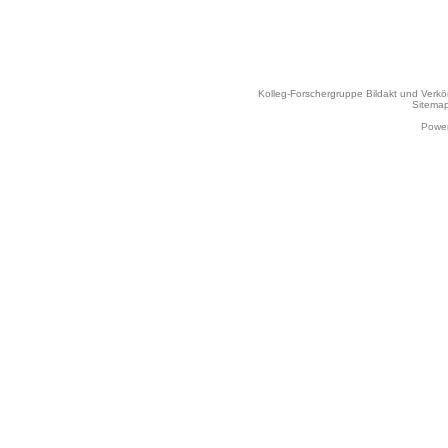
Kolleg-Forschergruppe Bildakt und Verk
Sitema
Power