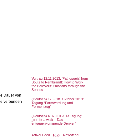
Vortrag 12.11.2013: ‘Pathopoeia’ from
Bouts to Rembrandt: How to Work
the Believers’ Emotions through the
Senses
ine Dauer von
(Deutsch) 17. – 18. Oktober 2013:
ppe verbunden
Tagung “Formwerdung und
Formentzug”
(Deutsch) 4.-6. Juli 2013 Tagung:
„out for a walk – Das
entgegenkommende Denken“
Artikel-Feed -
RSS
- Newsfeed