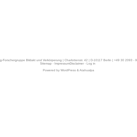
eg-Forschergruppe Bildakt und Verkörperung
| Charlottenstr. 42 | D-10117 Berlin | +49 30 2093 -
Sitemap
-
ImpressumDisclaimer
-
Log in
Powered by WordPress & Atahualpa