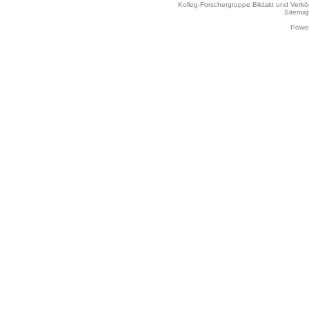
Kolleg-Forschergruppe Bildakt und Verk
Sitema
Power