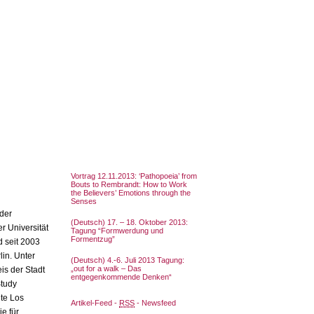
Vortrag 12.11.2013: ‘Pathopoeia’ from
Bouts to Rembrandt: How to Work
the Believers’ Emotions through the
Senses
der
(Deutsch) 17. – 18. Oktober 2013:
r Universität
Tagung “Formwerdung und
Formentzug”
d seit 2003
in. Unter
(Deutsch) 4.-6. Juli 2013 Tagung:
„out for a walk – Das
is der Stadt
entgegenkommende Denken“
Study
ute Los
Artikel-Feed -
RSS
- Newsfeed
e für