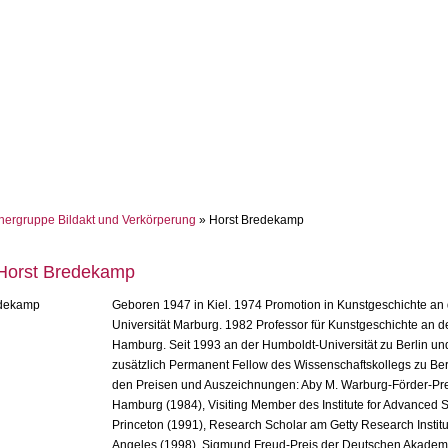
hergruppe Bildakt und Verkörperung
» Horst Bredekamp
 Horst Bredekamp
Geboren 1947 in Kiel. 1974 Promotion in Kunstgeschichte an 
Universität Marburg. 1982 Professor für Kunstgeschichte an de
Hamburg. Seit 1993 an der Humboldt-Universität zu Berlin un
zusätzlich Permanent Fellow des Wissenschaftskollegs zu Berl
den Preisen und Auszeichnungen: Aby M. Warburg-Förder-Pre
Hamburg (1984), Visiting Member des Institute for Advanced 
Princeton (1991), Research Scholar am Getty Research Instit
Angeles (1998), Sigmund Freud-Preis der Deutschen Akademi