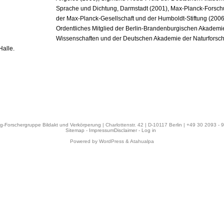
Sprache und Dichtung, Darmstadt (2001), Max-Planck-Forsch
der Max-Planck-Gesellschaft und der Humboldt-Stiftung (2006
Ordentliches Mitglied der Berlin-Brandenburgischen Akademi
Wissenschaften und der Deutschen Akademie der Naturforsc
Halle.
eg-Forschergruppe Bildakt und Verkörperung
| Charlottenstr. 42 | D-10117 Berlin | +49 30 2093 -
Sitemap
-
ImpressumDisclaimer
-
Log in
Powered by WordPress & Atahualpa