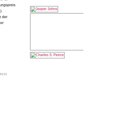
ungspreis
).
e der
her
 99152