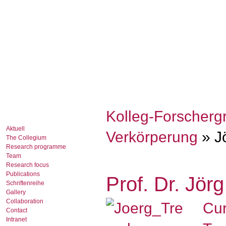
Kolleg-Forscherg
Aktuell
Verkörperung
» J
The Collegium
Research programme
Team
Research focus
Publications
Prof. Dr. Jör
Schriftenreihe
Gallery
Collaboration
Cur
Contact
Intranet