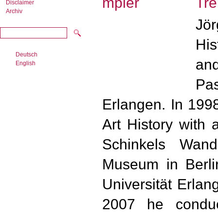
Tre
Disclaimer
Archiv
Jö
His
Deutsch
an
English
Pa
Erlangen. In 199
Art History with 
Schinkels Wand
Museum in Berlin
Universität Erla
2007 he conduc