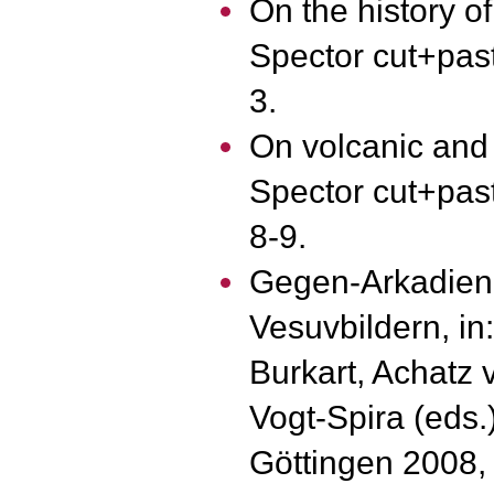
On the history of
Spector cut+paste
3.
On volcanic and p
Spector cut+past
8-9.
Gegen-Arkadien.
Vesuvbildern, in
Burkart, Achatz 
Vogt-Spira (eds.
Göttingen 2008,