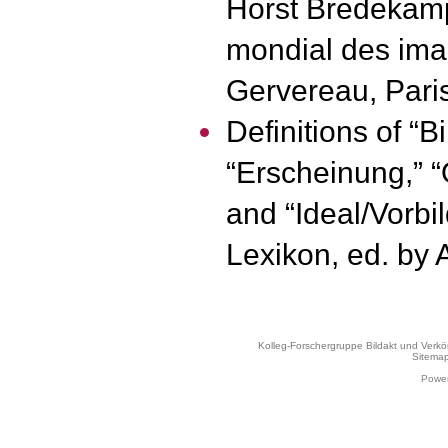
Horst Bredekamp)
mondial des ima
Gervereau, Pari
Definitions of “Bi
“Erscheinung,” 
and “Ideal/Vorbil
Lexikon, ed. by 
Kolleg-Forschergruppe Bildakt und Verk
Sitema
Power