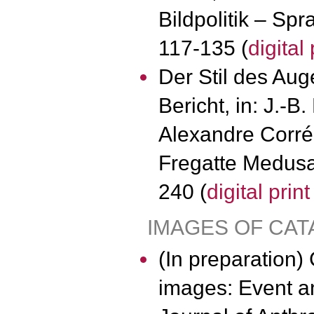
Bildpolitik – Spr
117-135 (
digital
Der Stil des Aug
Bericht, in: J.-B
Alexandre Corréa
Fregatte Medusa,
240 (
digital prin
IMAGES OF CA
(In preparation)
images: Event an