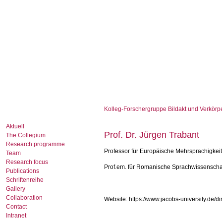
Kolleg-Forschergruppe Bildakt und Verkörp
Aktuell
Prof. Dr. Jürgen Trabant
The Collegium
Research programme
Professor für Europäische Mehrsprachigkei
Team
Research focus
Prof.em. für Romanische Sprachwissenschaf
Publications
Schriftenreihe
Gallery
Collaboration
Website: https://www.jacobs-university.de/dir
Contact
Intranet