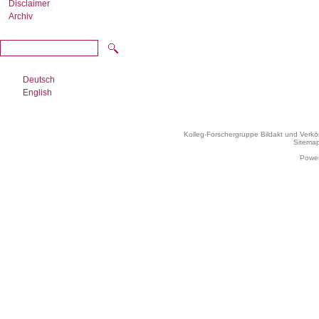
Disclaimer
Archiv
Deutsch
English
Kolleg-Forschergruppe Bildakt und Verk
Sitema
Power